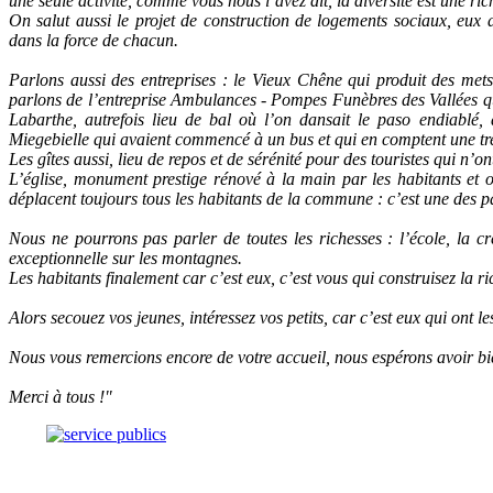
une seule activité, comme vous nous l’avez dit, la diversité est une ric
On salut aussi le projet de construction de logements sociaux, eux a
dans la force de chacun.
Parlons aussi des entreprises : le Vieux Chêne qui produit des mets
parlons de l’entreprise Ambulances - Pompes Funèbres des Vallées qui
Labarthe, autrefois lieu de bal où l’on dansait le paso endiablé, 
Miegebielle qui avaient commencé à un bus et qui en comptent une tre
Les gîtes aussi, lieu de repos et de sérénité pour des touristes qui n’o
L’église, monument prestige rénové à la main par les habitants et 
déplacent toujours tous les habitants de la commune : c’est une des p
Nous ne pourrons pas parler de toutes les richesses : l’école, la crèch
exceptionnelle sur les montagnes.
Les habitants finalement car c’est eux, c’est vous qui construisez la r
Alors secouez vos jeunes, intéressez vos petits, car c’est eux qui ont 
Nous vous remercions encore de votre accueil, nous espérons avoir b
Merci à tous !"