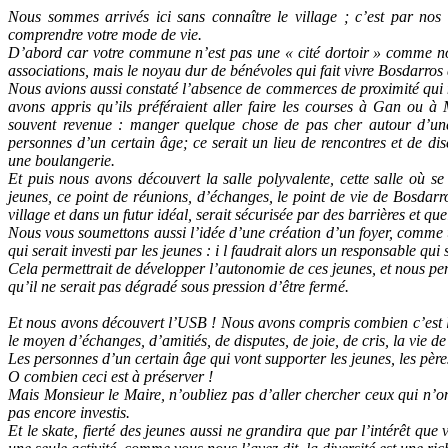
Nous sommes arrivés ici sans connaître le village ; c’est par no
comprendre votre mode de vie.
D’abord car votre commune n’est pas une « cité dortoir » comme nous
associations, mais le noyau dur de bénévoles qui fait vivre Bosdarros 
Nous avions aussi constaté l’absence de commerces de proximité qui n
avons appris qu’ils préféraient aller faire les courses à Gan ou à
souvent revenue : manger quelque chose de pas cher autour d’une b
personnes d’un certain âge; ce serait un lieu de rencontres et de di
une boulangerie.
Et puis nous avons découvert la salle polyvalente, cette salle où se 
jeunes, ce point de réunions, d’échanges, le point de vie de Bosdarro
village et dans un futur idéal, serait sécurisée par des barrières et q
Nous vous soumettons aussi l’idée d’une création d’un foyer, comme u
qui serait investi par les jeunes : i l faudrait alors un responsable qui 
Cela permettrait de développer l’autonomie de ces jeunes, et nous pen
qu’il ne serait pas dégradé sous pression d’être fermé.
Et nous avons découvert l’USB ! Nous avons compris combien c’est l’ide
le moyen d’échanges, d’amitiés, de disputes, de joie, de cris, la vie d
Les personnes d’un certain âge qui vont supporter les jeunes, les pères
O combien ceci est à préserver !
Mais Monsieur le Maire, n’oubliez pas d’aller chercher ceux qui n’on
pas encore investis.
Et le skate, fierté des jeunes aussi ne grandira que par l’intérêt que