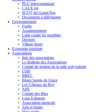
PLU intercommunal
CAUE 64
SCOT du Grand Pau
Documents à télécharger
Environnement
Forêts
Assainissement
Lutte contre les nuisibles
Déchets
Village fleuri
Economie tourisme
Associations
liste des associations
Le Bulletin des Associations
Comité de gestion de la salle polyvalente
USB
BREC
Béarn Sports de Glace
Les Côteaux du Roy
APE
Comité des fêtes
Lous Esbagats
Association musicale
Arts et loisirs
Mascarotte