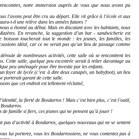
s rencontres, notre immersion auprès de vous que nous avons pu
 l’avons peut être cru au départ. Elle vit grâce à l’école et aux
aura-t-il une relève dans les années futures ?
ous a étonné au début. Mais en discutant avec les habitants, nous
 Mazères. En revanche, la suggestion d’un bar - sandwicherie est
oisson toucherait tout le monde : les jeunes, les familles, les
scussions idéal, car ce ne serait pas qu’un lieu de passage comme
déroule de nombreuses activités, cette salle où se rencontrent les
s. Cette salle, quelque peu excentrée serait à relier davantage au
uelque peu aménagée pour être investie par les enfants.
n foyer de lycée (c’est
à
dire deux canapés, un babyfoot), un lieu
se porterait garant de cette salle.
sons que cet endroit est tellement réclamé,
ntité, la fierté de Bosdarros ! Mais c’est bien plus, c’est l’outil,
e Bosdarros.
 de famille si fiers, ces jeunes qui ne pensent qu’à jouer !
t pas d’activité à Bosdarros, quelques nouveaux qui ne se sentent
 vous lui porterez, vous les Bosdarrossiens, ne vous contentez pas à