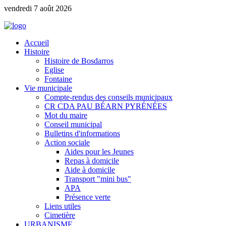
vendredi 7 août 2026
Accueil
Histoire
Histoire de Bosdarros
Eglise
Fontaine
Vie municipale
Compte-rendus des conseils municipaux
CR CDA PAU BÉARN PYRÉNÉES
Mot du maire
Conseil municipal
Bulletins d'informations
Action sociale
Aides pour les Jeunes
Repas à domicile
Aide à domicile
Transport "mini bus"
APA
Présence verte
Liens utiles
Cimetière
URBANISME