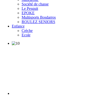
Société de chasse
Le Pesquit
EPOKE
Multisports Bosdarros
ROULEZ SENIORS
Enfance
Crèche
Ecole