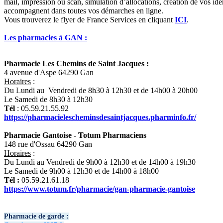
mail, impression ou scan, simulation d’allocations, création de vos i
accompagnent dans toutes vos démarches en ligne.
Vous trouverez le flyer de France Services en cliquant
ICI
.
Les pharmacies à GAN :
Pharmacie Les Chemins de Saint Jacques :
4 avenue d'Aspe 64290 Gan
Horaires
:
Du Lundi au Vendredi de 8h30 à 12h30 et de 14h00 à 20h00
Le Samedi de 8h30 à 12h30
Tél
: 05.59.21.55.92
https://pharmacielescheminsdesaintjacques.pharminfo.fr/
Pharmacie Gantoise - Totum Pharmaciens
148 rue d'Ossau 64290 Gan
Horaires
:
Du Lundi au Vendredi de 9h00 à 12h30 et de 14h00 à 19h30
Le Samedi de 9h00 à 12h30 et de 14h00 à 18h00
Tél :
05.59.21.61.18
https://www.totum.fr/pharmacie/gan-pharmacie-gantoise
Pharmacie de garde :