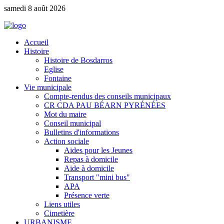
samedi 8 août 2026
Accueil
Histoire
Histoire de Bosdarros
Eglise
Fontaine
Vie municipale
Compte-rendus des conseils municipaux
CR CDA PAU BÉARN PYRÉNÉES
Mot du maire
Conseil municipal
Bulletins d'informations
Action sociale
Aides pour les Jeunes
Repas à domicile
Aide à domicile
Transport "mini bus"
APA
Présence verte
Liens utiles
Cimetière
URBANISME