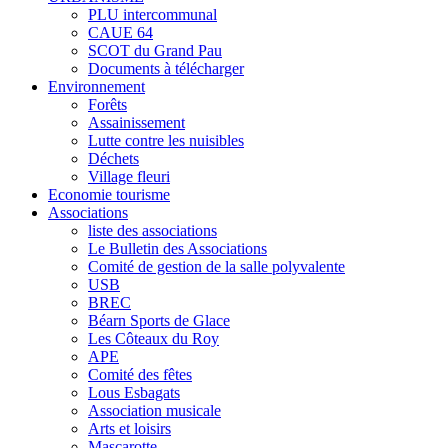
PLU intercommunal
CAUE 64
SCOT du Grand Pau
Documents à télécharger
Environnement
Forêts
Assainissement
Lutte contre les nuisibles
Déchets
Village fleuri
Economie tourisme
Associations
liste des associations
Le Bulletin des Associations
Comité de gestion de la salle polyvalente
USB
BREC
Béarn Sports de Glace
Les Côteaux du Roy
APE
Comité des fêtes
Lous Esbagats
Association musicale
Arts et loisirs
Mascarotte