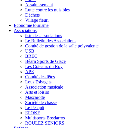
Assainissement
Lutte contre les nuisibles
Déchets
Village fleuri
Economie tourisme
Associations
liste des associations
Le Bulletin des Associations
Comité de gestion de la salle polyvalente
USB
BREC
Béarn Sports de Glace
Les Côteaux du Roy
APE
Comité des fêtes
Lous Esbagats
Association musicale
Arts et loisirs
Mascarotte
Société de chasse
Le Pesquit
EPOKE
Multisports Bosdarros
ROULEZ SENIORS