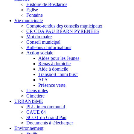
Histoire de Bosdarros
Eglise
Fontaine
Vie municipale
Compte-rendus des conseils municipaux
CR CDA PAU BÉARN PYRÉNÉES
Mot du maire
Conseil municipal
Bulletins d'informations
Action sociale
Aides pour les Jeunes
Repas à domicile
Aide à domicile
Transport "mini bus"
APA
Présence verte
Liens utiles
Cimetière
URBANISME
PLU intercommunal
CAUE 64
SCOT du Grand Pau
Documents à télécharger
Environnement
Forêts