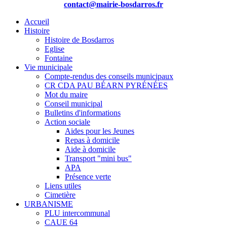
contact@mairie-bosdarros.fr
Accueil
Histoire
Histoire de Bosdarros
Eglise
Fontaine
Vie municipale
Compte-rendus des conseils municipaux
CR CDA PAU BÉARN PYRÉNÉES
Mot du maire
Conseil municipal
Bulletins d'informations
Action sociale
Aides pour les Jeunes
Repas à domicile
Aide à domicile
Transport "mini bus"
APA
Présence verte
Liens utiles
Cimetière
URBANISME
PLU intercommunal
CAUE 64