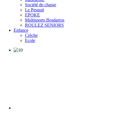
Société de chasse
Le Pesquit
EPOKE
Multisports Bosdarros
ROULEZ SENIORS
Enfance
Crèche
Ecole