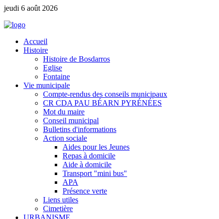
jeudi 6 août 2026
Accueil
Histoire
Histoire de Bosdarros
Eglise
Fontaine
Vie municipale
Compte-rendus des conseils municipaux
CR CDA PAU BÉARN PYRÉNÉES
Mot du maire
Conseil municipal
Bulletins d'informations
Action sociale
Aides pour les Jeunes
Repas à domicile
Aide à domicile
Transport "mini bus"
APA
Présence verte
Liens utiles
Cimetière
URBANISME