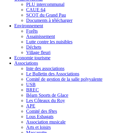
PLU intercommunal
CAUE 64
SCOT du Grand Pau
Documents à télécharger
Environnement
Forêts
Assainissement
Lutte contre les nuisibles
Déchets
Village fleuri
Economie tourisme
Associations
liste des associations
Le Bulletin des Associations
Comité de gestion de la salle polyvalente
USB
BREC
Béarn Sports de Glace
Les Côteaux du Roy
APE
Comité des fêtes
Lous Esbagats
Association musicale
Arts et loisirs
Mascarotte