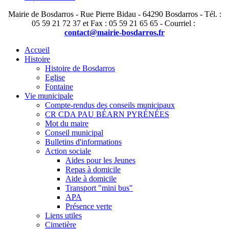
Mairie de Bosdarros - Rue Pierre Bidau - 64290 Bosdarros - Tél. :
05 59 21 72 37 et Fax : 05 59 21 65 65 - Courriel :
contact@mairie-bosdarros.fr
Accueil
Histoire
Histoire de Bosdarros
Eglise
Fontaine
Vie municipale
Compte-rendus des conseils municipaux
CR CDA PAU BÉARN PYRÉNÉES
Mot du maire
Conseil municipal
Bulletins d'informations
Action sociale
Aides pour les Jeunes
Repas à domicile
Aide à domicile
Transport "mini bus"
APA
Présence verte
Liens utiles
Cimetière