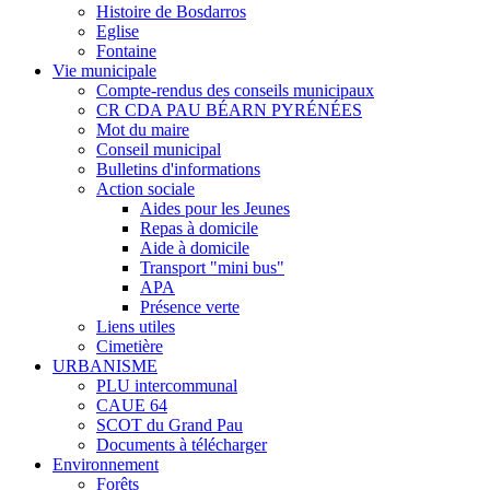
Histoire de Bosdarros
Eglise
Fontaine
Vie municipale
Compte-rendus des conseils municipaux
CR CDA PAU BÉARN PYRÉNÉES
Mot du maire
Conseil municipal
Bulletins d'informations
Action sociale
Aides pour les Jeunes
Repas à domicile
Aide à domicile
Transport "mini bus"
APA
Présence verte
Liens utiles
Cimetière
URBANISME
PLU intercommunal
CAUE 64
SCOT du Grand Pau
Documents à télécharger
Environnement
Forêts