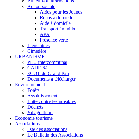
Bulletins d'informations
Action sociale
Aides pour les Jeunes
Repas à domicile
Aide à domicile
Transport "mini bus"
APA
Présence verte
Liens utiles
Cimetière
URBANISME
PLU intercommunal
CAUE 64
SCOT du Grand Pau
Documents à télécharger
Environnement
Forêts
Assainissement
Lutte contre les nuisibles
Déchets
Village fleuri
Economie tourisme
Associations
liste des associations
Le Bulletin des Associations