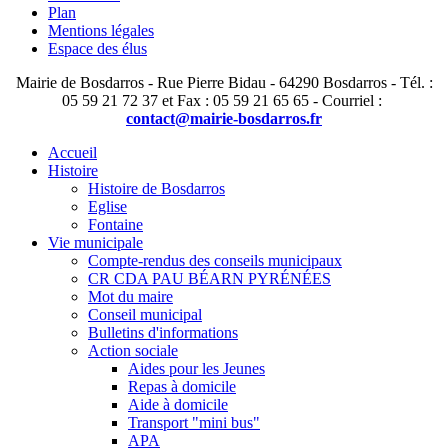
Plan
Mentions légales
Espace des élus
Mairie de Bosdarros - Rue Pierre Bidau - 64290 Bosdarros - Tél. :
05 59 21 72 37 et Fax : 05 59 21 65 65 - Courriel :
contact@mairie-bosdarros.fr
Accueil
Histoire
Histoire de Bosdarros
Eglise
Fontaine
Vie municipale
Compte-rendus des conseils municipaux
CR CDA PAU BÉARN PYRÉNÉES
Mot du maire
Conseil municipal
Bulletins d'informations
Action sociale
Aides pour les Jeunes
Repas à domicile
Aide à domicile
Transport "mini bus"
APA