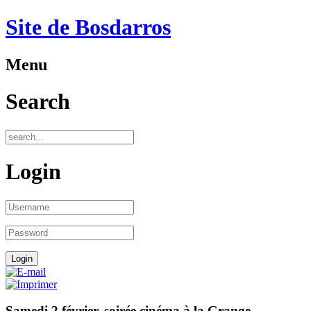
Site de Bosdarros
Menu
Search
Login
Samedi 2 février, soirée cinéma à la Grange