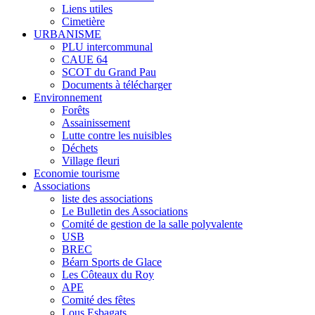
Liens utiles
Cimetière
URBANISME
PLU intercommunal
CAUE 64
SCOT du Grand Pau
Documents à télécharger
Environnement
Forêts
Assainissement
Lutte contre les nuisibles
Déchets
Village fleuri
Economie tourisme
Associations
liste des associations
Le Bulletin des Associations
Comité de gestion de la salle polyvalente
USB
BREC
Béarn Sports de Glace
Les Côteaux du Roy
APE
Comité des fêtes
Lous Esbagats