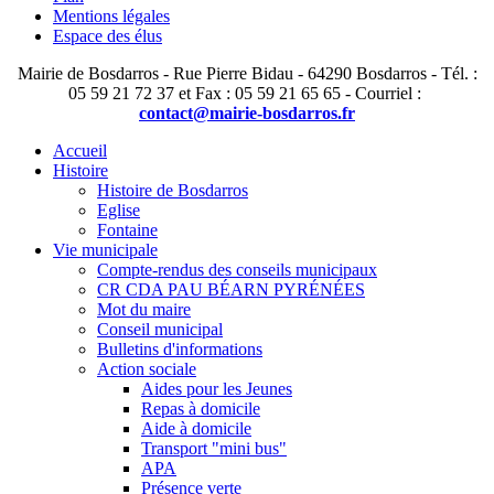
Mentions légales
Espace des élus
Mairie de Bosdarros - Rue Pierre Bidau - 64290 Bosdarros - Tél. :
05 59 21 72 37 et Fax : 05 59 21 65 65 - Courriel :
contact@mairie-bosdarros.fr
Accueil
Histoire
Histoire de Bosdarros
Eglise
Fontaine
Vie municipale
Compte-rendus des conseils municipaux
CR CDA PAU BÉARN PYRÉNÉES
Mot du maire
Conseil municipal
Bulletins d'informations
Action sociale
Aides pour les Jeunes
Repas à domicile
Aide à domicile
Transport "mini bus"
APA
Présence verte