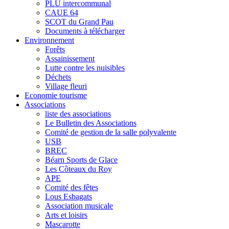
PLU intercommunal
CAUE 64
SCOT du Grand Pau
Documents à télécharger
Environnement
Forêts
Assainissement
Lutte contre les nuisibles
Déchets
Village fleuri
Economie tourisme
Associations
liste des associations
Le Bulletin des Associations
Comité de gestion de la salle polyvalente
USB
BREC
Béarn Sports de Glace
Les Côteaux du Roy
APE
Comité des fêtes
Lous Esbagats
Association musicale
Arts et loisirs
Mascarotte