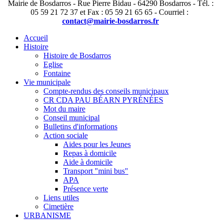
Mairie de Bosdarros - Rue Pierre Bidau - 64290 Bosdarros - Tél. :
05 59 21 72 37 et Fax : 05 59 21 65 65 - Courriel :
contact@mairie-bosdarros.fr
Accueil
Histoire
Histoire de Bosdarros
Eglise
Fontaine
Vie municipale
Compte-rendus des conseils municipaux
CR CDA PAU BÉARN PYRÉNÉES
Mot du maire
Conseil municipal
Bulletins d'informations
Action sociale
Aides pour les Jeunes
Repas à domicile
Aide à domicile
Transport "mini bus"
APA
Présence verte
Liens utiles
Cimetière
URBANISME