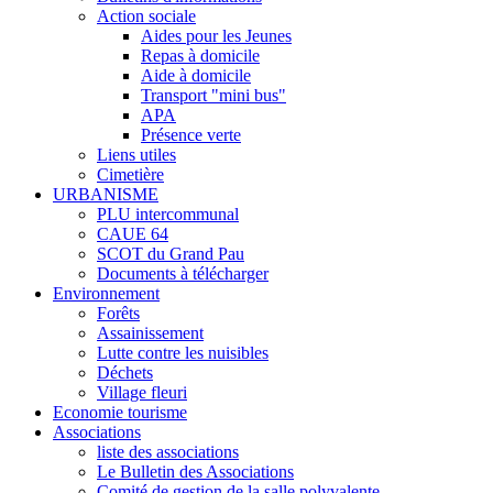
Action sociale
Aides pour les Jeunes
Repas à domicile
Aide à domicile
Transport "mini bus"
APA
Présence verte
Liens utiles
Cimetière
URBANISME
PLU intercommunal
CAUE 64
SCOT du Grand Pau
Documents à télécharger
Environnement
Forêts
Assainissement
Lutte contre les nuisibles
Déchets
Village fleuri
Economie tourisme
Associations
liste des associations
Le Bulletin des Associations
Comité de gestion de la salle polyvalente