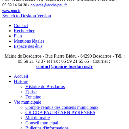
05.59.14.64.30 /
collecte@agglo-pau.fr
www.pau.fr
Switch to Desktop Version
Contact
Rechercher
Plan
Mentions légales
Espace des élus
Mairie de Bosdarros - Rue Pierre Bidau - 64290 Bosdarros - Tél. :
05 59 21 72 37 et Fax : 05 59 21 65 65 - Courriel :
contact@mairie-bosdarros.fr
Accueil
Histoire
Histoire de Bosdarros
Eglise
Fontaine
Vie municipale
Compte-rendus des conseils municipaux
CR CDA PAU BÉARN PYRÉNÉES
Mot du maire
Conseil municipal
Bulletins d'informations