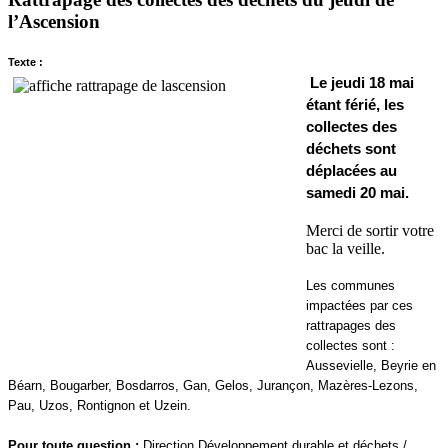
l’Ascension
Texte :
Le jeudi 18 mai
étant férié, les
collectes des
déchets sont
déplacées au
samedi 20 mai.
Merci de sortir votre
bac la veille.
Les communes
impactées par ces
rattrapages des
collectes sont :
Aussevielle, Beyrie en
Béarn, Bougarber, Bosdarros, Gan, Gelos, Jurançon, Mazères-Lezons,
Pau, Uzos, Rontignon et Uzein.
Pour toute question :
Direction Développement durable et déchets /