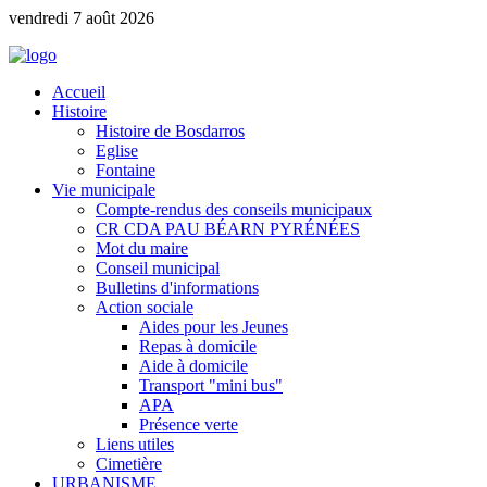
vendredi 7 août 2026
Accueil
Histoire
Histoire de Bosdarros
Eglise
Fontaine
Vie municipale
Compte-rendus des conseils municipaux
CR CDA PAU BÉARN PYRÉNÉES
Mot du maire
Conseil municipal
Bulletins d'informations
Action sociale
Aides pour les Jeunes
Repas à domicile
Aide à domicile
Transport "mini bus"
APA
Présence verte
Liens utiles
Cimetière
URBANISME