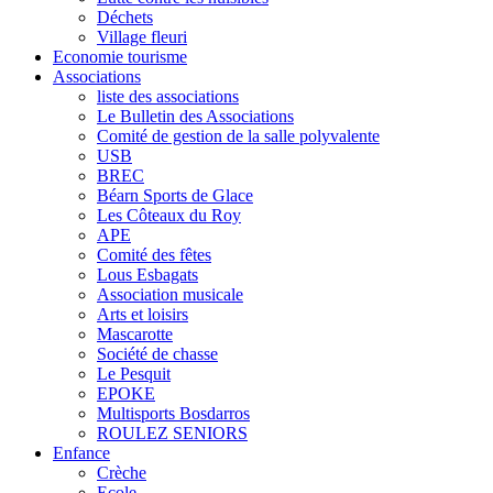
Déchets
Village fleuri
Economie tourisme
Associations
liste des associations
Le Bulletin des Associations
Comité de gestion de la salle polyvalente
USB
BREC
Béarn Sports de Glace
Les Côteaux du Roy
APE
Comité des fêtes
Lous Esbagats
Association musicale
Arts et loisirs
Mascarotte
Société de chasse
Le Pesquit
EPOKE
Multisports Bosdarros
ROULEZ SENIORS
Enfance
Crèche
Ecole