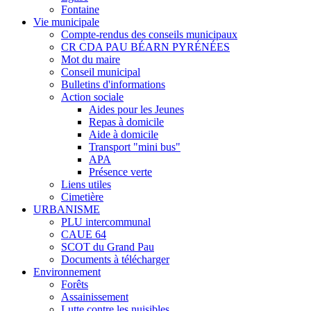
Fontaine
Vie municipale
Compte-rendus des conseils municipaux
CR CDA PAU BÉARN PYRÉNÉES
Mot du maire
Conseil municipal
Bulletins d'informations
Action sociale
Aides pour les Jeunes
Repas à domicile
Aide à domicile
Transport "mini bus"
APA
Présence verte
Liens utiles
Cimetière
URBANISME
PLU intercommunal
CAUE 64
SCOT du Grand Pau
Documents à télécharger
Environnement
Forêts
Assainissement
Lutte contre les nuisibles