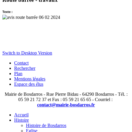
Texte :
Switch to Desktop Version
Contact
Rechercher
Plan
Mentions légales
Espace des élus
Mairie de Bosdarros - Rue Pierre Bidau - 64290 Bosdarros - Tél. :
05 59 21 72 37 et Fax : 05 59 21 65 65 - Courriel :
contact@mairie-bosdarros.fr
Accueil
Histoire
Histoire de Bosdarros
Eglise