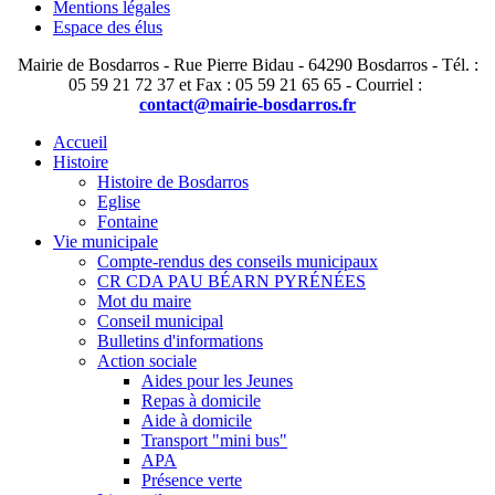
Mentions légales
Espace des élus
Mairie de Bosdarros - Rue Pierre Bidau - 64290 Bosdarros - Tél. :
05 59 21 72 37 et Fax : 05 59 21 65 65 - Courriel :
contact@mairie-bosdarros.fr
Accueil
Histoire
Histoire de Bosdarros
Eglise
Fontaine
Vie municipale
Compte-rendus des conseils municipaux
CR CDA PAU BÉARN PYRÉNÉES
Mot du maire
Conseil municipal
Bulletins d'informations
Action sociale
Aides pour les Jeunes
Repas à domicile
Aide à domicile
Transport "mini bus"
APA
Présence verte