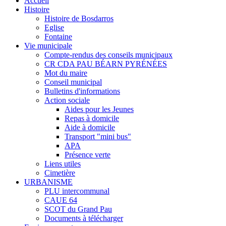
Accueil
Histoire
Histoire de Bosdarros
Eglise
Fontaine
Vie municipale
Compte-rendus des conseils municipaux
CR CDA PAU BÉARN PYRÉNÉES
Mot du maire
Conseil municipal
Bulletins d'informations
Action sociale
Aides pour les Jeunes
Repas à domicile
Aide à domicile
Transport "mini bus"
APA
Présence verte
Liens utiles
Cimetière
URBANISME
PLU intercommunal
CAUE 64
SCOT du Grand Pau
Documents à télécharger