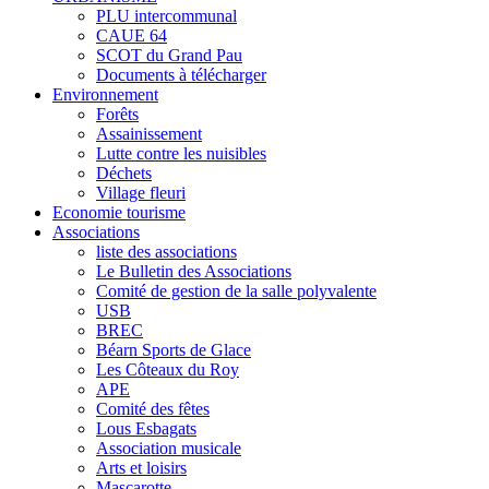
PLU intercommunal
CAUE 64
SCOT du Grand Pau
Documents à télécharger
Environnement
Forêts
Assainissement
Lutte contre les nuisibles
Déchets
Village fleuri
Economie tourisme
Associations
liste des associations
Le Bulletin des Associations
Comité de gestion de la salle polyvalente
USB
BREC
Béarn Sports de Glace
Les Côteaux du Roy
APE
Comité des fêtes
Lous Esbagats
Association musicale
Arts et loisirs
Mascarotte