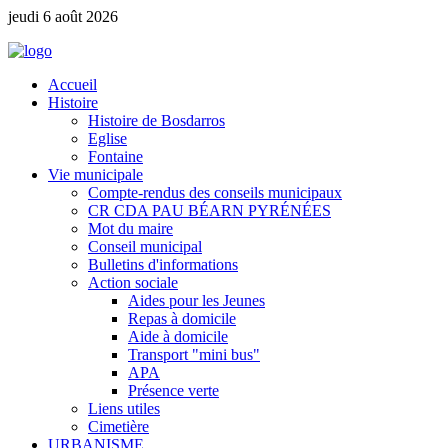
jeudi 6 août 2026
Accueil
Histoire
Histoire de Bosdarros
Eglise
Fontaine
Vie municipale
Compte-rendus des conseils municipaux
CR CDA PAU BÉARN PYRÉNÉES
Mot du maire
Conseil municipal
Bulletins d'informations
Action sociale
Aides pour les Jeunes
Repas à domicile
Aide à domicile
Transport "mini bus"
APA
Présence verte
Liens utiles
Cimetière
URBANISME