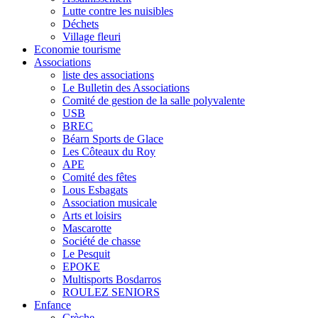
Lutte contre les nuisibles
Déchets
Village fleuri
Economie tourisme
Associations
liste des associations
Le Bulletin des Associations
Comité de gestion de la salle polyvalente
USB
BREC
Béarn Sports de Glace
Les Côteaux du Roy
APE
Comité des fêtes
Lous Esbagats
Association musicale
Arts et loisirs
Mascarotte
Société de chasse
Le Pesquit
EPOKE
Multisports Bosdarros
ROULEZ SENIORS
Enfance
Crèche