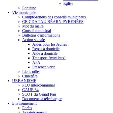
Eglise
Fontaine
Vie municipale
Compte-rendus des conseils municipaux
CR CDA PAU BÉARN PYRÉNÉES
Mot du maire
Conseil municipal
Bulletins d'informations
Action sociale
Aides pour les Jeunes
Repas à domicile
Aide à domicile
Transport "mini bus"
APA
Présence verte
Liens utiles
Cimetière
URBANISME
PLU intercommunal
CAUE 64
SCOT du Grand Pau
Documents à télécharger
Environnement
Forêts
Assainissement