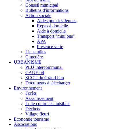
Conseil municipal
Bulletins d'informations
Action sociale
Aides pour les Jeunes
Repas à domicile
Aide à domicile
Transport "mini bus"
APA
Présence verte
Liens utiles
Cimetière
URBANISME
PLU intercommunal
CAUE 64
SCOT du Grand Pau
Documents à télécharger
Environnement
Forêts
Assainissement
Lutte contre les nuisibles
Déchets
Village fleuri
Economie tourisme
Associations