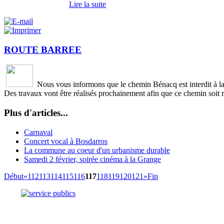
Lire la suite
ROUTE BARREE
Nous vous informons que le chemin Bénacq est interdit à la 
Des travaux vont être réalisés prochainement afin que ce chemin soit r
Plus d'articles...
Carnaval
Concert vocal à Bosdarros
La commune au coeur d'un urbanisme durable
Samedi 2 février, soirée cinéma à la Grange
Début
«
112
113
114
115
116
117
118
119
120
121
»
Fin