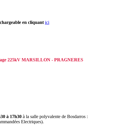
léchargeable en cliquant
ici
: ouvrage 225kV MARSILLON - PRAGNERES
h30 à 17h30
à la salle polyvalente de Bosdarros :
cammandées Electriques).