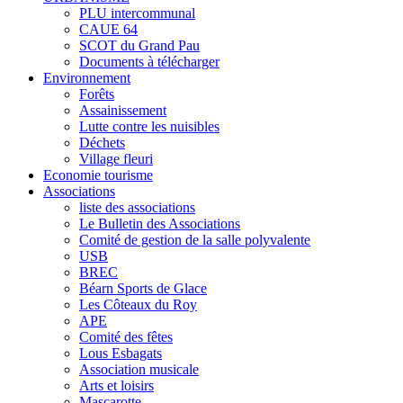
PLU intercommunal
CAUE 64
SCOT du Grand Pau
Documents à télécharger
Environnement
Forêts
Assainissement
Lutte contre les nuisibles
Déchets
Village fleuri
Economie tourisme
Associations
liste des associations
Le Bulletin des Associations
Comité de gestion de la salle polyvalente
USB
BREC
Béarn Sports de Glace
Les Côteaux du Roy
APE
Comité des fêtes
Lous Esbagats
Association musicale
Arts et loisirs
Mascarotte