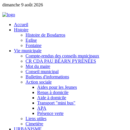
dimanche 9 août 2026
Accueil
Histoire
Histoire de Bosdarros
Eglise
Fontaine
Vie municipale
Compte-rendus des conseils municipaux
CR CDA PAU BÉARN PYRÉNÉES
Mot du maire
Conseil municipal
Bulletins d'informations
Action sociale
Aides pour les Jeunes
Repas à domicile
Aide à domicile
Transport "mini bus"
APA
Présence verte
Liens utiles
Cimetière
URBANISME