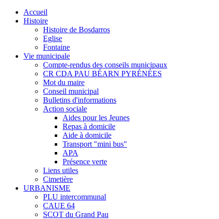
Accueil
Histoire
Histoire de Bosdarros
Eglise
Fontaine
Vie municipale
Compte-rendus des conseils municipaux
CR CDA PAU BÉARN PYRÉNÉES
Mot du maire
Conseil municipal
Bulletins d'informations
Action sociale
Aides pour les Jeunes
Repas à domicile
Aide à domicile
Transport "mini bus"
APA
Présence verte
Liens utiles
Cimetière
URBANISME
PLU intercommunal
CAUE 64
SCOT du Grand Pau