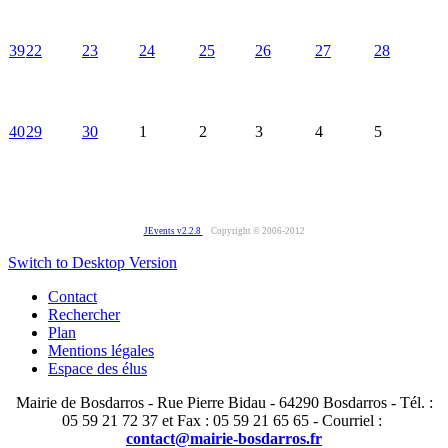
39
22
23
24
25
26
27
28
40
29
30
1
2
3
4
5
JEvents v2.2.8
Copyright © 2006-2012
Switch to Desktop Version
Contact
Rechercher
Plan
Mentions légales
Espace des élus
Mairie de Bosdarros - Rue Pierre Bidau - 64290 Bosdarros - Tél. :
05 59 21 72 37 et Fax : 05 59 21 65 65 - Courriel :
contact@mairie-bosdarros.fr