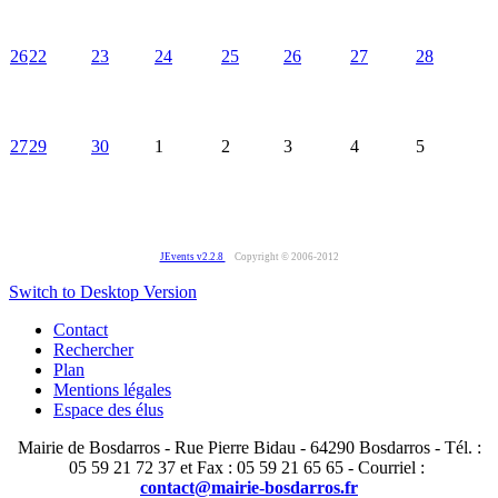
26
22
23
24
25
26
27
28
27
29
30
1
2
3
4
5
JEvents v2.2.8
Copyright © 2006-2012
Switch to Desktop Version
Contact
Rechercher
Plan
Mentions légales
Espace des élus
Mairie de Bosdarros - Rue Pierre Bidau - 64290 Bosdarros - Tél. :
05 59 21 72 37 et Fax : 05 59 21 65 65 - Courriel :
contact@mairie-bosdarros.fr