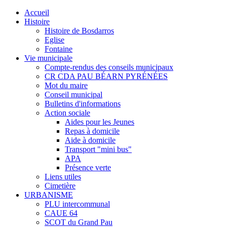
Accueil
Histoire
Histoire de Bosdarros
Eglise
Fontaine
Vie municipale
Compte-rendus des conseils municipaux
CR CDA PAU BÉARN PYRÉNÉES
Mot du maire
Conseil municipal
Bulletins d'informations
Action sociale
Aides pour les Jeunes
Repas à domicile
Aide à domicile
Transport "mini bus"
APA
Présence verte
Liens utiles
Cimetière
URBANISME
PLU intercommunal
CAUE 64
SCOT du Grand Pau